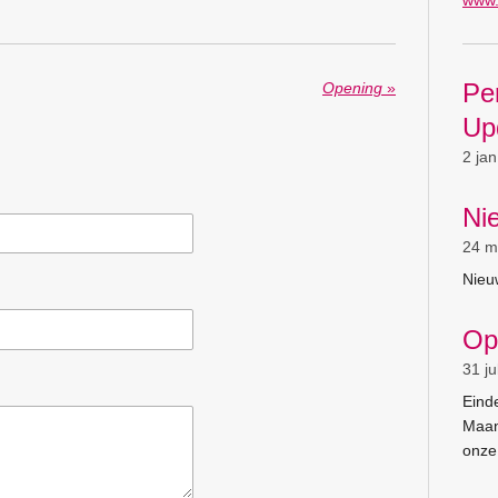
Pe
Opening
»
Up
2 ja
Ni
24 m
Nieu
Op
31 ju
Einde
Maan
onze