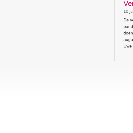
Ve
10 ju
De v
pand
doen
augu
Uwe 