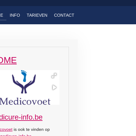
E
INFO
TARIEVEN
CONTACT
OME
dicure-info.be
covoet
is ook te vinden op
pedicure-info.be
.